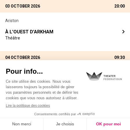
03 OCTOBER 2026
20:00
Ariston
À L’OUEST D’ARKHAM
Théâtre
04 OCTOBER 2026
09:30
Rotondes
KNUET
Arts de la Scène
Danse
04 OCTOBER 2026
09:30
neimënster - Centre Culturel de Rencontre