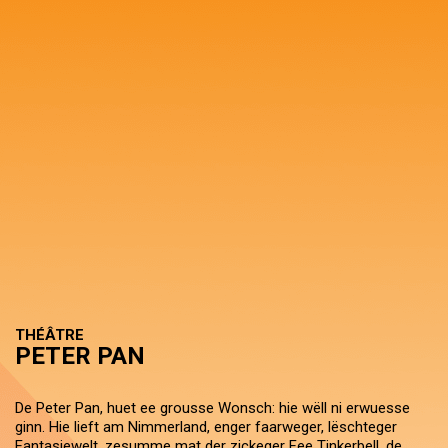
THÉÂTRE
PETER PAN
De Peter Pan, huet ee grousse Wonsch: hie wëll ni erwuesse
ginn. Hie lieft am Nimmerland, enger faarweger, lëschteger
Fantasiewelt, zesumme mat der zickeger Fee Tinkerbell, de