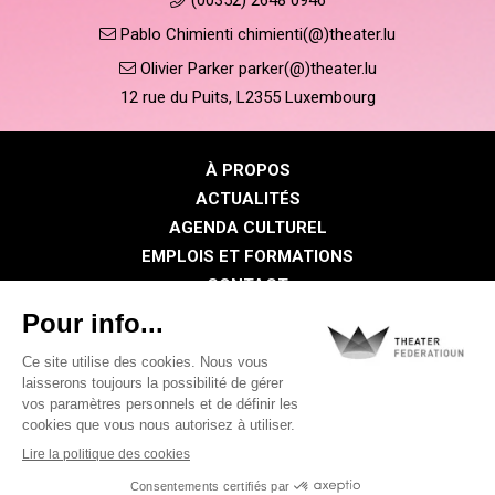
Pablo Chimienti chimienti(@)theater.lu
Olivier Parker parker(@)theater.lu
12 rue du Puits, L2355 Luxembourg
À PROPOS
ACTUALITÉS
AGENDA CULTUREL
EMPLOIS ET FORMATIONS
CONTACT
PRESSE
ESPACE MEMBRE
Politique de confidentialité
Politique des cookies
Mentions légales