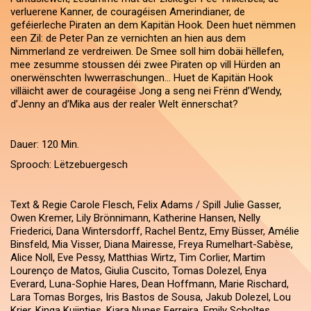
verluerene Kanner, de couragéisen Amerindianer, de
geféierleche Piraten an dem Kapitän Hook. Deen huet nëmmen
een Zil: de Peter Pan ze vernichten an hien aus dem
Nimmerland ze verdreiwen. De Smee soll him dobäi hëllefen,
mee zesumme stoussen déi zwee Piraten op vill Hürden an
onerwënschten Iwwerraschungen... Huet de Kapitän Hook
villäicht awer de couragéise Jong a seng nei Frënn d’Wendy,
d’Jenny an d’Mika aus der realer Welt ënnerschat?
Dauer: 120 Min.
Sprooch: Lëtzebuergesch
Text & Regie Carole Flesch, Felix Adams / Spill Julie Gasser,
Owen Kremer, Lily Brönnimann, Katherine Hansen, Nelly
Friederici, Dana Wintersdorff, Rachel Bentz, Emy Büsser, Amélie
Binsfeld, Mia Visser, Diana Mairesse, Freya Rumelhart-Sabèse,
Alice Noll, Eve Pessy, Matthias Wirtz, Tim Corlier, Martim
Lourenço de Matos, Giulia Cuscito, Tomas Dolezel, Enya
Everard, Luna-Sophie Hares, Dean Hoffmann, Marie Rischard,
Lara Tomas Borges, Iris Bastos de Sousa, Jakub Dolezel, Lou
Krier, Kinga Kuijntjes, Kiara Nunes Ferreira, Emily Scholtes,