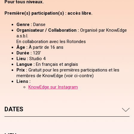
Pour tous niveaux.
Première(s) participation(s) : accès libre.
Genre :
Danse
Organisateur / Collaboration :
Organisé par KnowEdge
a.s.b.l.
En collaboration avec les Rotondes
Âge :
À partir de 16 ans
Durée :
120’
Lieu :
Studio 4
Langue :
En français et anglais
Prix :
Gratuit pour les premières participations et les
membres de KnowEdge (voir ci-contre)
Liens :
KnowEdge sur Instagram
DATES