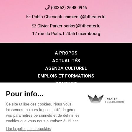
(00352) 2648 0946
Pablo Chimienti chimienti(@)theater.lu
Olivier Parker parker(@)theater.lu
12 rue du Puits, L2355 Luxembourg
À PROPOS
ACTUALITÉS
AGENDA CULTUREL
EMPLOIS ET FORMATIONS
CONTACT
PRESSE
ESPACE MEMBRE
Politique de confidentialité
Politique des cookies
Mentions légales