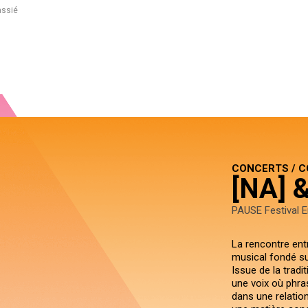
assié
CONCERTS / 
[NA] 
PAUSE Festival E
La rencontre ent
musical fondé sur 
Issue de la trad
une voix où phra
dans une relation