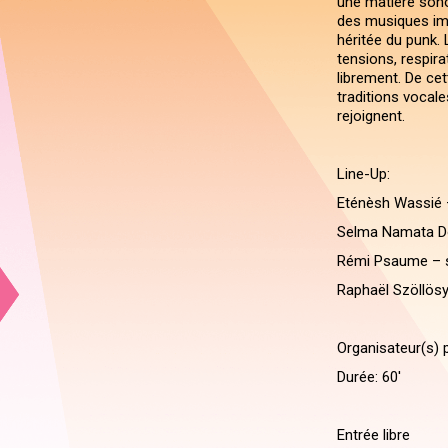
une matière sono
des musiques imp
héritée du punk. 
tensions, respir
librement. De cet
traditions vocal
rejoignent.
Line-Up:
Eténèsh Wassié 
Selma Namata Do
Rémi Psaume – 
Raphaël Szöllösy
Organisateur(s) p
Durée: 60'
Entrée libre