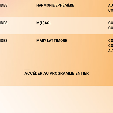
NDES
HARMONIE EPHÉMÈRE
AU
CO
NDES
M(H)AOL
CO
CO
NDES
MARY LATTIMORE
CO
CO
AL
ACCÉDER AU PROGRAMME ENTIER