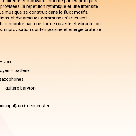
re directe et mouvante, nourrie par les pratiques
rovisées, la répétition rythmique et une intensité
La musique se construit dans le flux : motifs,
ations et dynamiques communes s’articulent
te rencontre naît une forme ouverte et vibrante, où
es, improvisation contemporaine et énergie brute se
– voix
yen – batterie
saxophones
 – guitare baryton
rincipal(aux): neimënster