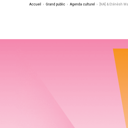
Accueil
›
Grand public
›
Agenda culturel
›
[NA] & Eténèsh W