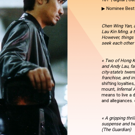
▶ Nominee Best 
Chen Wing Yan, a
Lau Kin Ming, a 
However, things 
seek each other 
« Two of Hong K
and Andy Lau, fac
city-state’s twen
franchise, and i
shifting loyalti
mount,
Infernal 
means to live a do
and allegiances.
« A gripping thr
suspense and two
(The Guardian)