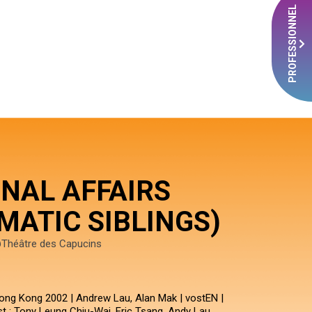
PROFESSIONNEL
NAL AFFAIRS
MATIC SIBLINGS)
Théâtre des Capucins
ng Kong 2002 | Andrew Lau, Alan Mak | vostEN |
Cast : Tony Leung Chiu-Wai, Eric Tsang, Andy Lau