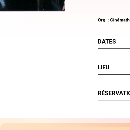
Org. : Cinémat
DATES
LIEU
RÉSERVATIO