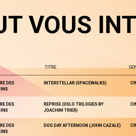
UT VOUS IN
TITRE
GE
RE DES
INTERSTELLAR (SPACEWALKS)
CI
INS
RE DES
REPRISE (OSLO TRILOGIES BY
CI
INS
JOACHIM TRIER)
RE DES
DOG DAY AFTERNOON (JOHN CAZALE)
CI
INS