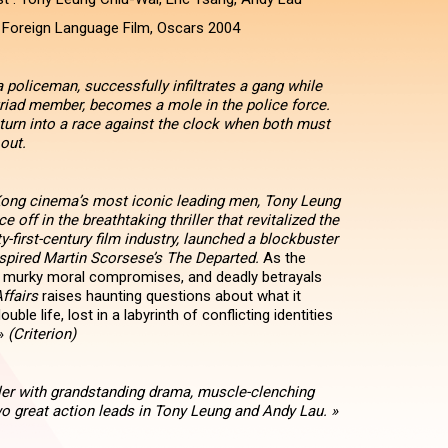
Foreign Language Film, Oscars 2004
 policeman, successfully infiltrates a gang while
triad member, becomes a mole in the police force.
turn into a race against the clock when both must
out.
ong cinema’s most iconic leading men, Tony Leung
e off in the breathtaking thriller that revitalized the
ty-first-century film industry, launched a blockbuster
nspired Martin Scorsese’s The Departed.
As the
es, murky moral compromises, and deadly betrayals
Affairs
raises haunting questions about what it
uble life, lost in a labyrinth of conflicting identities
 »
(Criterion)
iller with grandstanding drama, muscle-clenching
 great action leads in Tony Leung and Andy Lau. »