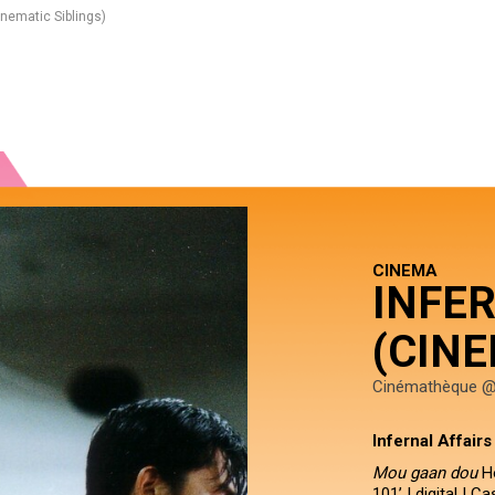
Cinematic Siblings)
CINEMA
INFER
(CINE
Cinémathèque @
Infernal Affairs
Mou gaan dou
Ho
101’ | digital | 