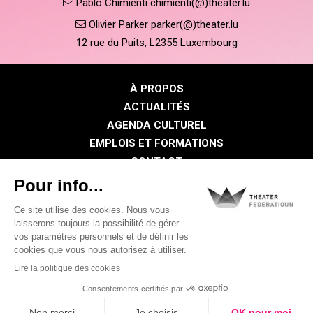
Pablo Chimienti chimienti(@)theater.lu
Olivier Parker parker(@)theater.lu
12 rue du Puits, L2355 Luxembourg
À PROPOS
ACTUALITÉS
AGENDA CULTUREL
EMPLOIS ET FORMATIONS
CONTACT
PRESSE
ESPACE MEMBRE
Politique de confidentialité
Politique des cookies
Mentions légales
©2026 Tous droits réservés . THEATER FEDERATIOUN