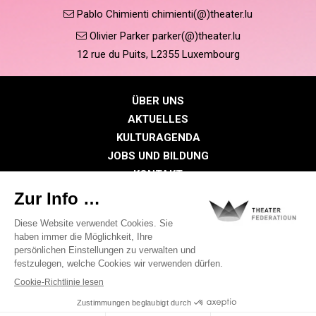
Pablo Chimienti chimienti(@)theater.lu
Olivier Parker parker(@)theater.lu
12 rue du Puits, L2355 Luxembourg
ÜBER UNS
AKTUELLES
KULTURAGENDA
JOBS UND BILDUNG
KONTAKT
PRESSE
MITGLIEDERBEREICH
Datenschutzrichtlinie
Cookie-Richtlinien
Rechtliche Hinweise
©2026 Alle Rechte vorbehalten . THEATER FEDERATIOUN