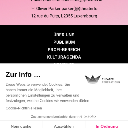
Olivier Parker parker(@)theater.lu
12 rue du Puits, L2355 Luxembourg
ÜBER UNS
PUBLIKUM
PROFI-BEREICH
KULTURAGENDA
KONTAKT
PRESSE
MITGLIEDERBEREICH
Datenschutzrichtlinie
Cookie-Richtlinien
Rechtliche Hinweise
©2026 Alle Rechte vorbehalten . THEATER FEDERATIOUN
Visual identity by
Digitalised by