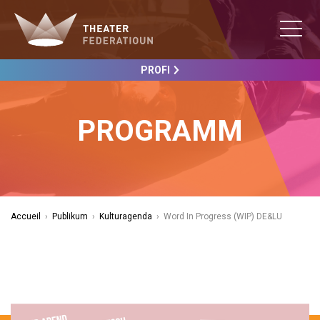
PROFI
PROGRAMM
Accueil
›
Publikum
›
Kulturagenda
›
Word In Progress (WIP) DE&LU