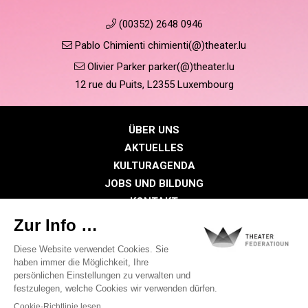
(00352) 2648 0946
Pablo Chimienti chimienti(@)theater.lu
Olivier Parker parker(@)theater.lu
12 rue du Puits, L2355 Luxembourg
ÜBER UNS
AKTUELLES
KULTURAGENDA
JOBS UND BILDUNG
KONTAKT
PRESSE
MITGLIEDERBEREICH
Datenschutzrichtlinie
Cookie-Richtlinien
Rechtliche Hinweise