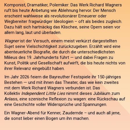
Komponist, Dramatiker, Polemiker: Das Werk Richard Wagners
ruft bis heute Anbetung wie Ablehnung hervor. Der Mensch
erscheint wahlweise als revolutionärer Erneuerer oder
Wegbereiter fragwürdiger Ideologien – oft als beides zugleich.
Dazu hält sich hartnäckig das Klischee, seine Opern seien vor
allem lang, laut und überladen.
Wagner
ist der Versuch, einem meist verkürzt dargestellten
Sujet seine Vielschichtigkeit zurückzugeben. Erzählt wird eine
abenteuerliche Biografie, die durch die unterschiedlichsten
Milieus des 19. Jahrhunderts führt — und dabei Fragen zu
Kunst, Politik und Gesellschaft aufwirft, die bis heute nichts von
ihrer Relevanz eingebüßt haben.
Im Jahr 2026 feiern die Bayreuther Festspiele ihr 150-jähriges
Bestehen — und mit ihnen das Theater, das wie kein zweites
mit dem Werk Richard Wagners verbunden ist. Das
Kollektiv
Independent Little Lies
nimmt dieses Jubiläum zum
Anlass, eine szenische Reflexion zu wagen: eine Rückschau auf
eine Geschichte voller Widersprüche und Spannungen.
Ein Wagner-Abend für Kenner, Zaudernde – und auch all jene,
die sonst lieber einen Bogen um ihn machen.