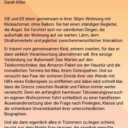
Sarah Kilter
SIE und ER leben gemeinsam in ihrer 50qm-Wohnung mit
Klickautomat, ohne Balkon. Sie hat einen ständigen Begleiter,
die Angst. Sie fürchtet sich vor sämtlichen Dingen, die
außerhalb der Wohnung auf sie warten: Lärm, dem
Straßenverkehr und jeglicher zwischenmenschlicher Interaktion.
Er träumt vom gemeinsamen Kind, seinem zweiten, für das er
dann wirklich Verantwortung übernehmen will. Ihre einzige
Verbindung zur Außenwelt: Das Warten auf den
Telekomtechniker, das Amazon-Paket vor der Haustür und die
monatlichen Termine bei Max, ihrem Osteopathen. Und so
versucht das Paar der sicheren Einöde ihrer vier Wände mit
Hilfe eines Rollenspiels zu entfliehen und dabei wird schnell klar,
dass die Grenze zwischen Realität und Fiktion immer weiter
verwischt. Denn ein anfänglich harmloser Tätowierungsversuch
im eigenen Wohnzimmer führt schließlich zu einer handfesten
Auseinandersetzung über die Frage nach Privilegien, Klasse und
die scheinbare Unvereinbarkeit ihrer unterschiedlichen
Biographien.
Und als dann eigentlich alles in Trümmern zu liegen scheint,
taucht aus dem Nichts Frau Hunzen, die staatlich geprüfte