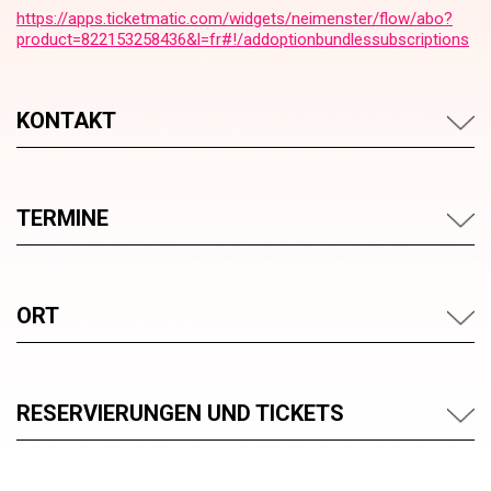
https://apps.ticketmatic.com/widgets/neimenster/flow/abo?
product=822153258436&l=fr#!/addoptionbundlessubscriptions
KONTAKT
TERMINE
ORT
RESERVIERUNGEN UND TICKETS