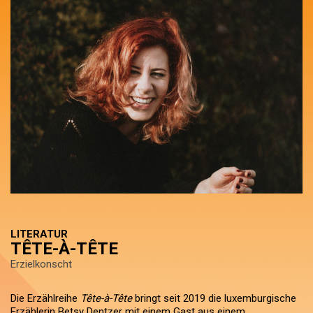
LITERATUR
TÊTE-À-TÊTE
Erzielkonscht
Die Erzählreihe
Tête-à-Tête
bringt seit 2019 die luxemburgische
Erzählerin Betsy Dentzer mit einem Gast aus einem