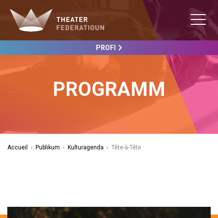
PROFI
PROGRAMM
Accueil
›
Publikum
›
Kulturagenda
›
Tête-à-Tête