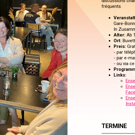
discussions chal
fréquents.
Veranstal
Gare-Bonnev
In Zusamm
Alter:
Ab 1
Ort:
Buvet
Preis:
Grat
- par télé
- par e-ma
- ou via c
Programm
Links:
Ense
Ense
Fac
Ense
Inst
TERMINE