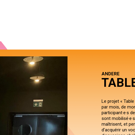
ANDERE
TABL
Le projet « Table
par mois, de mo
participant·e·s d
sont mobilisé·e·s 
maîtrisent, et per
d’acquérir un voc