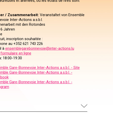
eureuses et animées, où les éclats de rires sont
ter / Zusammenarbeit:
Veranstaltet von Ensemble
oie Inter-Actions a.s.b.l.
enarbeit mit den Rotondes
6 Jahren
te
uit, inscription souhaitée :
phone au +352 621 743 226
il à
ensemblegarebonnevoie@inter-actions.lu
e
formulaire en ligne
:
18:00-19:30
mble Gare-Bonnevoie Inter-Actions a.s.b.l. - Site
mble Gare-Bonnevoie Inter-Actions a.s.b.l. -
ebook
mble Gare-Bonnevoie Inter-Actions a.s.b.l. -
agram