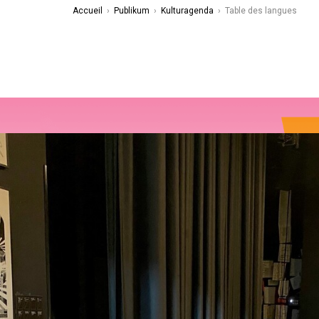
Accueil
›
Publikum
›
Kulturagenda
›
Table des langues