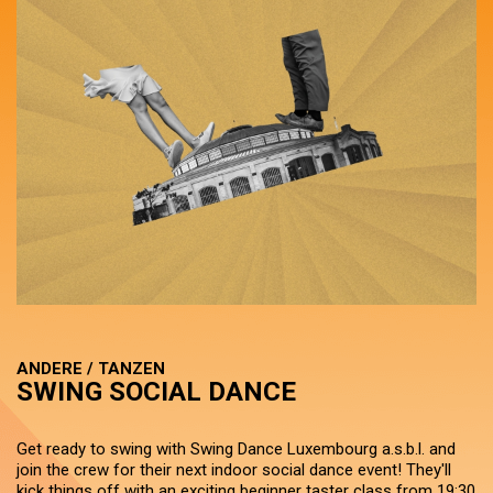
ANDERE / TANZEN
SWING SOCIAL DANCE
Get ready to swing with Swing Dance Luxembourg a.s.b.l. and
join the crew for their next indoor social dance event! They'll
kick things off with an exciting beginner taster class from 19:30