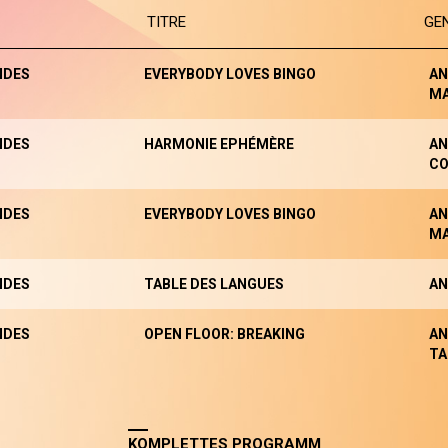
TITRE
GE
NDES
EVERYBODY LOVES BINGO
AN
M
NDES
HARMONIE EPHÉMÈRE
AN
CO
NDES
EVERYBODY LOVES BINGO
AN
M
NDES
TABLE DES LANGUES
AN
NDES
OPEN FLOOR: BREAKING
AN
TA
KOMPLETTES PROGRAMM