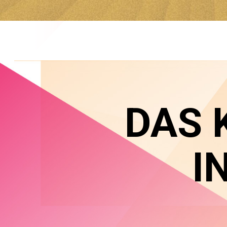
DAS 
I