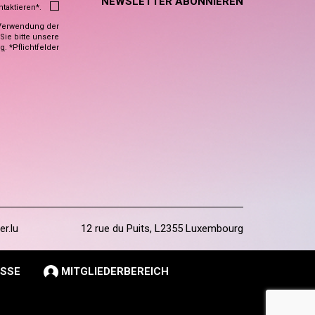
NEWSLETTER ABONNIEREN
ntaktieren*.
Verwendung der
ie bitte unsere
ng
. *Pflichtfelder
er.lu
12 rue du Puits, L2355 Luxembourg
SSE
MITGLIEDERBEREICH