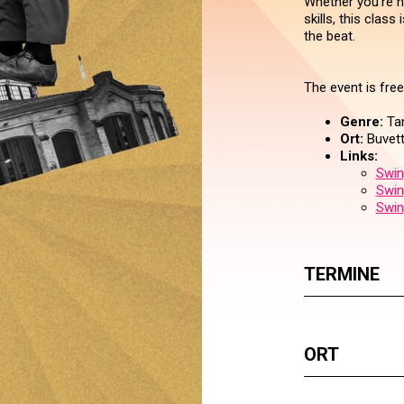
Whether you're n
skills, this clas
the beat.
The event is free
Genre:
Ta
Ort:
Buvet
Links:
Swin
Swin
Swin
TERMINE
ORT