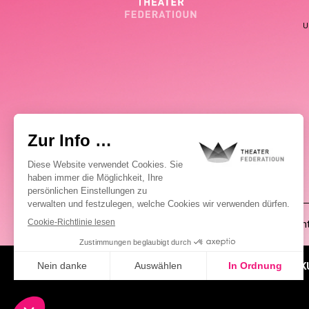
U
(00352) 2648 0946
Pablo Chimienti
ÜBER UNS
AKTUELLES
K