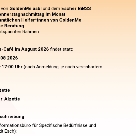
t von
GoldenMe asbl
und dem
Escher BiBSS
onnerstagnachmittag im Monat
amtlichen Helfer*innen von GoldenMe
le Beratung
entspannten Rahmen
-Café im August 2026
findet statt:
.08 2026
–17:00 Uhr
(nach Anmeldung, je nach vereinbartem
zette
r-Alzette
nschreibung
:
formationsbüro für Spezifische Bedürfnisse und
dt Esch):