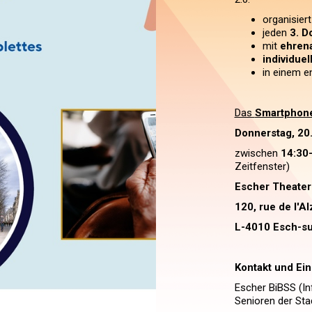
organisier
jeden
3. D
mit
ehren
individuel
in einem 
Das
Smartphone
Donnerstag, 20
zwischen
14:30
Zeitfenster)
Escher Theater
120, rue de l'Al
L-4010 Esch-su
Kontakt und Ei
Escher BiBSS (In
Senioren der Sta