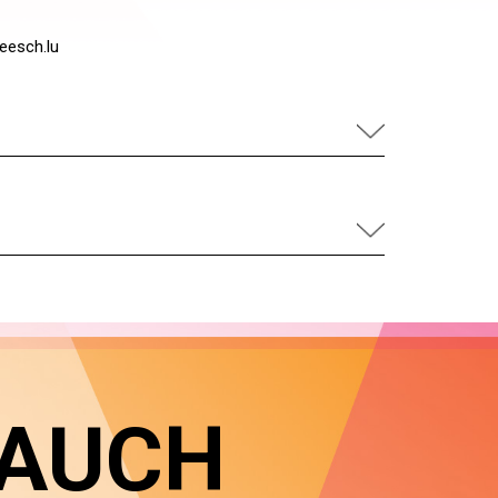
eesch.lu
 AUCH