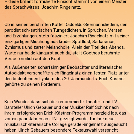
– diese brillant formulierte Einsicht stammt von einem Meister
des Sprachwitzes: Joachim Ringelnatz.
Ob in seinen berühmten Kuttel Daddeldu-Seemannsliedern, den
parodistisch-satirischen Turngedichten, in Sprüchen, Versen
und Erzählungen, stets fasziniert Joachim Ringelnatz mit seiner
einzigartigen Mischung aus kruder Spottlust, Sarkasmus,
Zynismus und zarter Melancholie. Allein der Titel des Abends,
Warte nur balde kängurst auch du, stellt Goethes berühmte
Verse förmlich auf den Kopf.
Als Außenseiter, scharfsinniger Beobachter und literarischer
Autodidakt verschaffte sich Ringelnatz einen festen Platz unter
den bedeutenden Lyrikern des 20. Jahrhunderts. Erich Kästner
gehörte zu seinen Förderern.
Kein Wunder, dass sich der renommierte Theater- und TV-
Darsteller Ulrich Gebauer und der Musiker Ralf Schink nach
ihrem erfolgreichen Erich-Kästner-Programm herzleid los, das
vor ein paar Jahren am TNL gezeigt wurde, für ihre neue
musikalisch-literarische Collage gerade Ringelnatz ausgesucht
haben. Ulrich Gebauers besondere Textauswahl verspricht