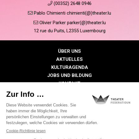
(00352) 2648 0946
Pablo Chimienti chimienti(@)theater.lu
Olivier Parker parker(@)theater.lu
12 rue du Puits, L2355 Luxembourg
ÜBER UNS
AKTUELLES
KULTURAGENDA
JOBS UND BILDUNG
KONTAKT
PRESSE
MITGLIEDERBEREICH
Datenschutzrichtlinie
Cookie-Richtlinien
Rechtliche Hinweise