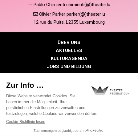
Pablo Chimienti chimienti(@)theater.lu
Olivier Parker parker(@)theater.lu
12 rue du Puits, L2355 Luxembourg
ÜBER UNS
AKTUELLES
KULTURAGENDA
JOBS UND BILDUNG
KONTAKT
PRESSE
MITGLIEDERBEREICH
Datenschutzrichtlinie
Cookie-Richtlinien
Rechtliche Hinweise
©2026 Alle Rechte vorbehalten . THEATER FEDERATIOUN