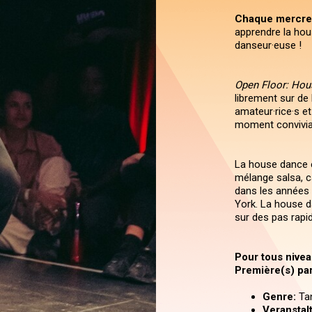
Chaque mercre
apprendre la hou
danseur·euse !
Open Floor: Ho
librement sur de
amateur·rice·s et
moment convivial
La house dance e
mélange salsa, c
dans les années 
York. La house d
sur des pas rapid
Pour tous nivea
Première(s) part
Genre:
Ta
Veranstal