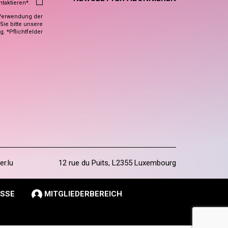
ntaktieren*.
Verwendung der
ie bitte unsere
ng
. *Pflichtfelder
er.lu
12 rue du Puits, L2355 Luxembourg
SSE
MITGLIEDERBEREICH