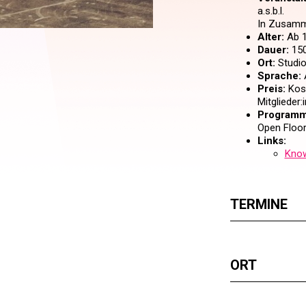
a.s.b.l.
In Zusamm
Alter:
Ab 1
Dauer:
150
Ort:
Studio
Sprache:
A
Preis:
Kost
Mitglieder
Programm
Open Floor
Links:
Know
TERMINE
ORT