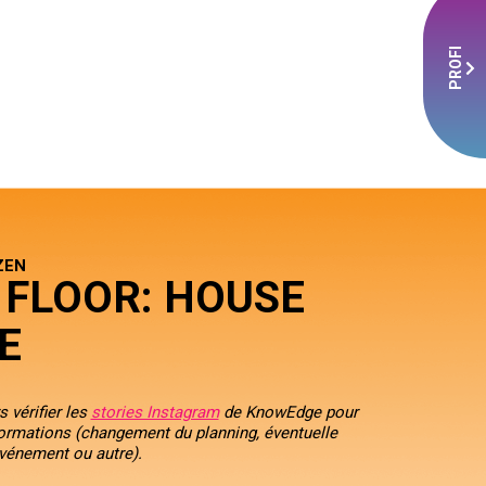
PROFI
ZEN
 FLOOR: HOUSE
E
 vérifier les
stories Instagram
de KnowEdge
pour
formations (changement du planning, éventuelle
événement ou autre).