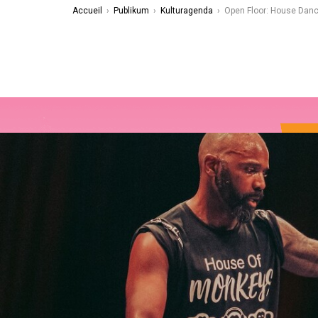
Accueil
›
Publikum
›
Kulturagenda
›
Open Floor: House Dan