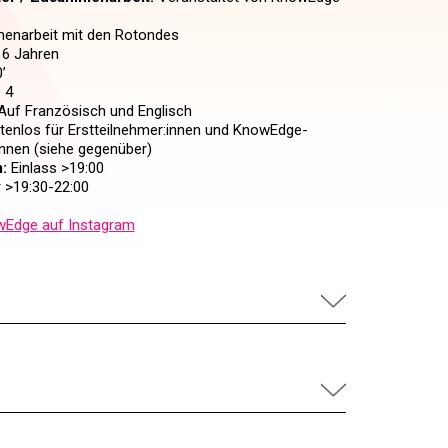
enarbeit mit den Rotondes
6 Jahren
’
 4
uf Französisch und Englisch
enlos für Erstteilnehmer:innen und KnowEdge-
:innen (siehe gegenüber)
:
Einlass >19:00
 >19:30-22:00
Edge auf Instagram