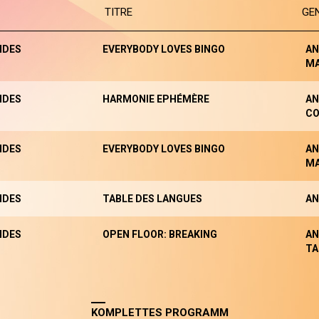
TITRE
GE
NDES
EVERYBODY LOVES BINGO
AN
M
NDES
HARMONIE EPHÉMÈRE
AN
CO
NDES
EVERYBODY LOVES BINGO
AN
M
NDES
TABLE DES LANGUES
AN
NDES
OPEN FLOOR: BREAKING
AN
TA
KOMPLETTES PROGRAMM