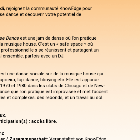
di
, rejoignez la communauté KnowEdge pour
se dance et découvrir votre potentiel de
use Dance
est une jam de danse où l’on pratique
 la musique house. C’est un « safe space » où
 professionnel·le·s se réunissent et partagent un
 ensemble, parfois avec un DJ.
st une danse sociale sur de la musique house qui
apoeira, tap-dance, bboying etc. Elle est apparue
1970 et 1980 dans les clubs de Chicago et de New-
ance que l’on pratique est improvisée et met l’accent
es et complexes, des rebonds, et un travail au sol.
ux.
icipation(s) : accès libre.
nz
ter / Zusammenarbeit:
Veranstaltet von KnowEdge