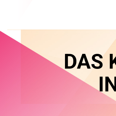
DAS 
I