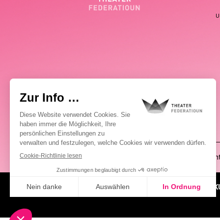
U
(00352) 2648 0946
Pablo Chimienti
ÜBER UNS
AKTUELLES
K