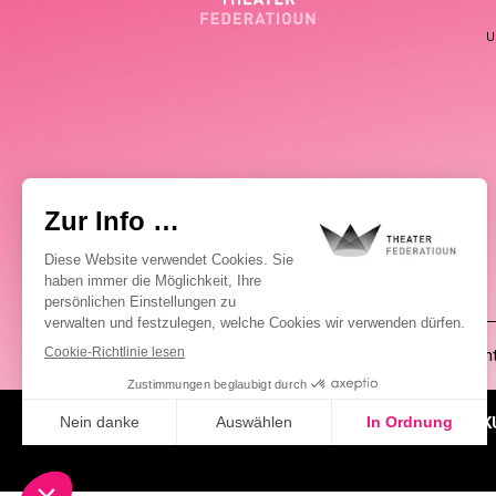
U
(00352) 2648 0946
Pablo Chimienti
ÜBER UNS
AKTUELLES
K