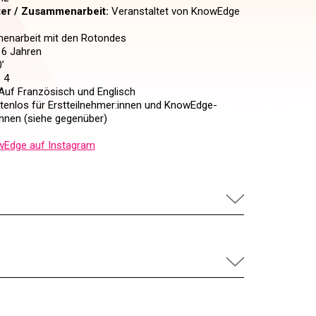
ter / Zusammenarbeit:
Veranstaltet von KnowEdge
enarbeit mit den Rotondes
6 Jahren
’
 4
uf Französisch und Englisch
enlos für Erstteilnehmer:innen und KnowEdge-
:innen (siehe gegenüber)
Edge auf Instagram