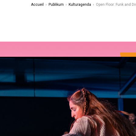
Accueil
›
Publikum
›
Kulturagenda
›
Open Floor: Funk and D