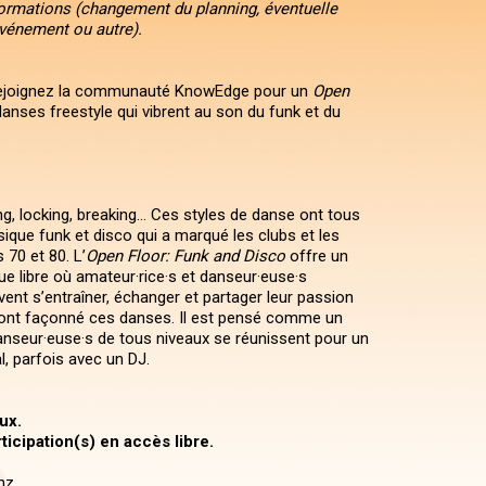
formations (changement du planning, éventuelle
événement ou autre).
rejoignez la communauté KnowEdge pour un
Open
anses freestyle qui vibrent au son du funk et du
g, locking, breaking… Ces styles de danse ont tous
ique funk et disco qui a marqué les clubs et les
70 et 80. L’
Open Floor: Funk and Disco
offre un
ue libre où amateur·rice·s et danseur·euse·s
ent s’entraîner, échanger et partager leur passion
 ont façonné ces danses. Il est pensé comme un
nseur·euse·s de tous niveaux se réunissent pour un
, parfois avec un DJ.
ux.
ticipation(s) en accès libre.
nz