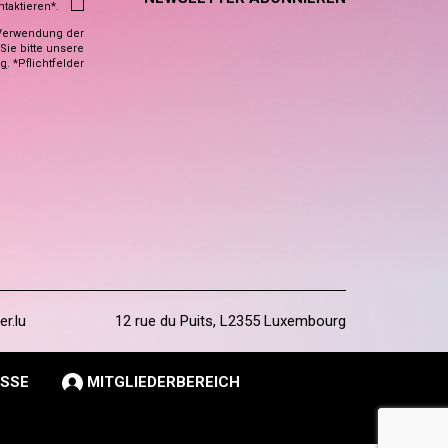
ntaktieren*.
Verwendung der
ie bitte unsere
ng
. *Pflichtfelder
er.lu
12 rue du Puits, L2355 Luxembourg
SSE
MITGLIEDERBEREICH