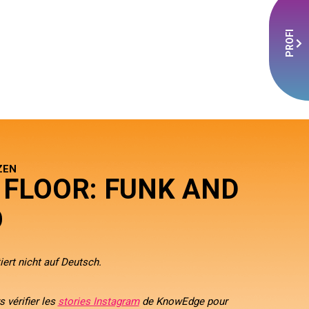
PROFI
ZEN
 FLOOR: FUNK AND
O
iert nicht auf Deutsch.
 vérifier les
stories Instagram
de KnowEdge pour