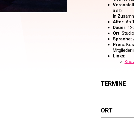
Veranstal
a.s.b.l.
In Zusamm
Alter:
Ab 1
Dauer:
120
Ort:
Studio
Sprache:
A
Preis:
Kost
Mitglieder
Links:
Know
TERMINE
ORT