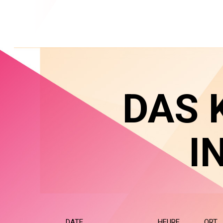
DAS 
I
DATE
HEURE
ORT