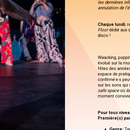
les dernières in
annulation de l’
Chaque lundi
, 
Floor
dédié aux d
disco !
Waacking, poppin
évolué sur la mus
fêtes des années 
espace de pratiq
confirmé·e·s peuv
sur les sons qui
safe space
où da
moment convivial
Pour tous nivea
Première(s) par
Genre:
Ta