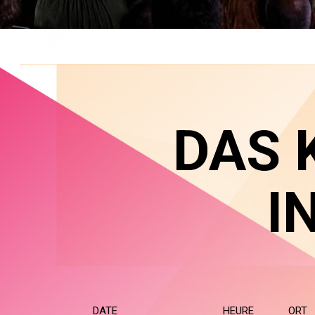
DAS 
I
DATE
HEURE
ORT