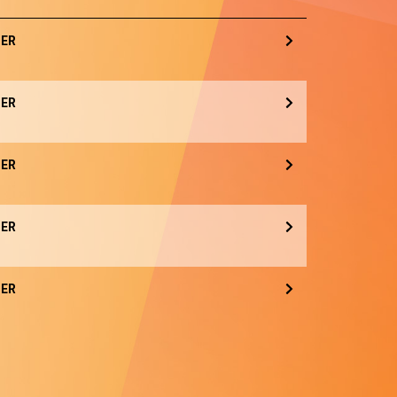
ER
ER
ER
ER
ER