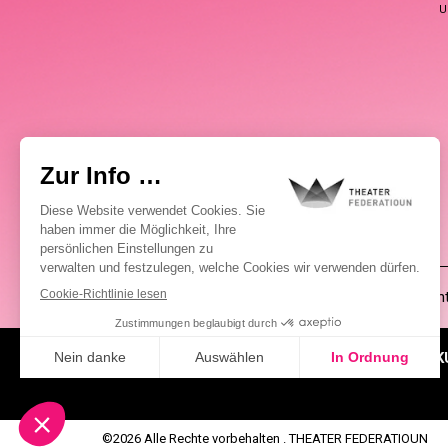
U
(00352) 2648 0946
Pablo Chimienti
ÜBER UNS
AKTUELLES
K
©2026 Alle Rechte vorbehalten . THEATER FEDERATIOUN