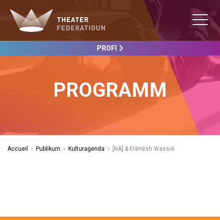
PROFI
PROGRAMM
Accueil
›
Publikum
›
Kulturagenda
›
[NA] & Eténèsh Wassié