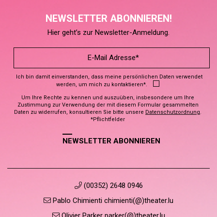
NEWSLETTER ABONNIEREN!
Hier geht’s zur Newsletter-Anmeldung.
Ich bin damit einverstanden, dass meine persönlichen Daten verwendet
werden, um mich zu kontaktieren*.
Um Ihre Rechte zu kennen und auszuüben, insbesondere um Ihre
Zustimmung zur Verwendung der mit diesem Formular gesammelten
Daten zu widerrufen, konsultieren Sie bitte unsere
Datenschutzordnung
.
*Pflichtfelder
NEWSLETTER ABONNIEREN
(00352) 2648 0946
Pablo Chimienti chimienti(@)theater.lu
Olivier Parker parker(@)theater.lu