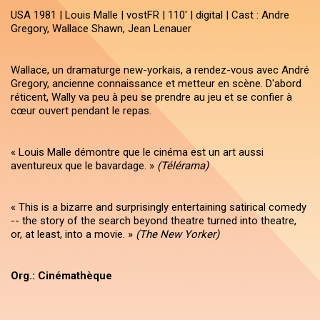
USA 1981 | Louis Malle | vostFR | 110' | digital | Cast : Andre
Gregory, Wallace Shawn, Jean Lenauer
Wallace, un dramaturge new-yorkais, a rendez-vous avec André
Gregory, ancienne connaissance et metteur en scène. D'abord
réticent, Wally va peu à peu se prendre au jeu et se confier à
cœur ouvert pendant le repas.
« Louis Malle démontre que le cinéma est un art aussi
aventureux que le bavardage. »
(Télérama)
« This is a bizarre and surprisingly entertaining satirical comedy
-- the story of the search beyond theatre turned into theatre,
or, at least, into a movie. »
(The New Yorker)
Org.: Cinémathèque