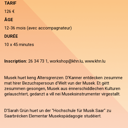
TARIF
126 €
ÂGE
12-36 mois (avec accompagnateur)
DURÉE
10 x 45 minutes
Inscription:
26 34 73 1, workshop@khn.lu, www.khn.lu
Musek huet keng Altersgrenzen. D'Kanner entdecken zesumme
mat hirer Bezuchspersoun d'Welt vun der Musek. Et gëtt
zesummen gesongen, Musek aus ënnerschiddlechen Kulturen
gelauschtert, gedanzt a vill nei Museksinstrumenter virgestallt.
D'Sarah Grün
huet un der "Hochschule für Musik Saar" zu
Saarbrécken Elementar Musekspädagogie studéiert.