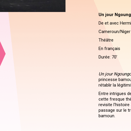
Un jour Ngoungo
De et avec Hermi
Cameroun/Niger
Théâtre
En français
Durée: 70’
Un jour Ngoungo
princesse bamoun
rétablir la légiti
Entre intrigues de
cette fresque thé
revisite l'histoi
passage sur le 
bamoun.