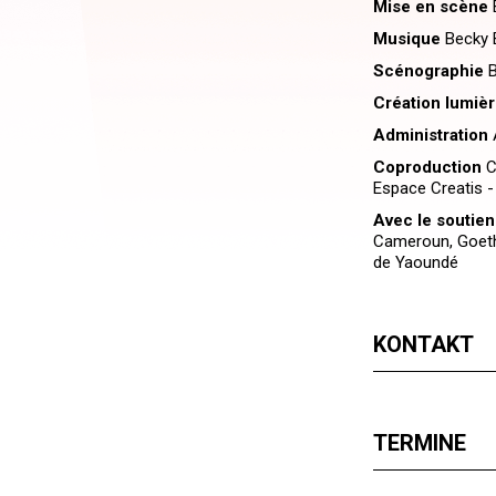
Mise en scène
B
Musique
Becky 
Scénographie
B
Création lumièr
Administration
A
Coproduction
C
Espace Creatis 
Avec le soutien
Cameroun, Goeth
de Yaoundé
KONTAKT
TERMINE