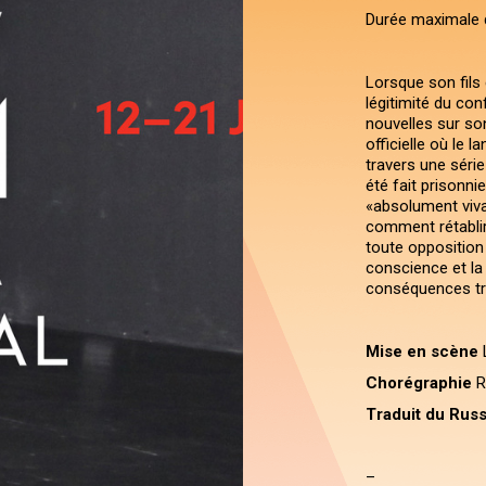
Durée maximale 
Lorsque son fils 
légitimité du conf
nouvelles sur son
officielle où le l
travers une série
été fait prisonnie
«absolument viva
comment rétablir
toute opposition
conscience et la
conséquences tr
Mise en scène
Chorégraphie
R
Traduit du Russ
–