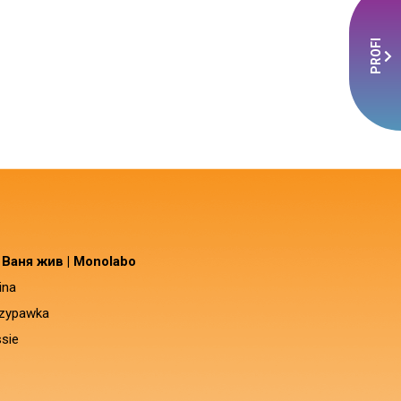
PROFI
t Ваня жив | Monolabo
ina
czypawka
sie