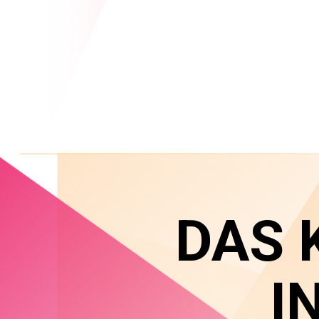
DAS 
I