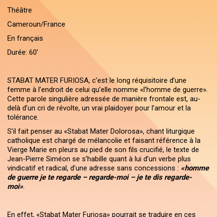
Théâtre
Cameroun/France
En français
Durée: 60’
STABAT MATER FURIOSA, c’est le long réquisitoire d’une
femme à l’endroit de celui qu’elle nomme «l’homme de guerre».
Cette parole singulière adressée de manière frontale est, au-
delà d’un cri de révolte, un vrai plaidoyer pour l’amour et la
tolérance.
S’il fait penser au «Stabat Mater Dolorosa», chant liturgique
catholique est chargé de mélancolie et faisant référence à la
Vierge Marie en pleurs au pied de son fils crucifié, le texte de
Jean-Pierre Siméon se s’habille quant à lui d’un verbe plus
vindicatif et radical, d’une adresse sans concessions :
«homme
de guerre je te regarde – regarde-moi – je te dis regarde-
moi»
.
En effet, «Stabat Mater Furiosa» pourrait se traduire en ces