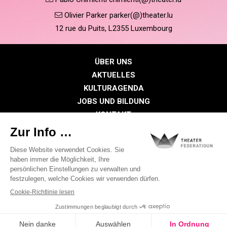
Olivier Parker parker(@)theater.lu
12 rue du Puits, L2355 Luxembourg
ÜBER UNS
AKTUELLES
KULTURAGENDA
JOBS UND BILDUNG
KONTAKT
PRESSE
MITGLIEDERBEREICH
Datenschutzrichtlinie
Cookie-Richtlinien
Rechtliche Hinweise
©2026 Alle Rechte vorbehalten . THEATER FEDERATIOUN
Visual identity by
Digitalised by