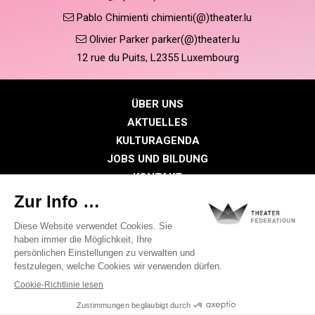
Pablo Chimienti chimienti(@)theater.lu
Olivier Parker parker(@)theater.lu
12 rue du Puits, L2355 Luxembourg
ÜBER UNS
AKTUELLES
KULTURAGENDA
JOBS UND BILDUNG
KONTAKT
PRESSE
MITGLIEDERBEREICH
Datenschutzrichtlinie
Cookie-Richtlinien
Rechtliche Hinweise