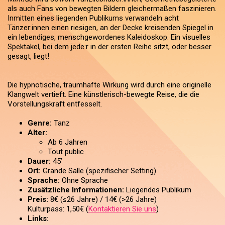
als auch Fans von bewegten Bildern gleichermaßen faszinieren.
Inmitten eines liegenden Publikums verwandeln acht
Tänzer:innen einen riesigen, an der Decke kreisenden Spiegel in
ein lebendiges, menschgewordenes Kaleidoskop. Ein visuelles
Spektakel, bei dem jede:r in der ersten Reihe sitzt, oder besser
gesagt, liegt!
Die hypnotische, traumhafte Wirkung wird durch eine originelle
Klangwelt vertieft. Eine künstlerisch-bewegte Reise, die die
Vorstellungskraft entfesselt.
Genre:
Tanz
Alter:
Ab 6 Jahren
Tout public
Dauer:
45’
Ort:
Grande Salle (spezifischer Setting)
Sprache:
Ohne Sprache
Zusätzliche Informationen:
Liegendes Publikum
Preis:
8€ (≤26 Jahre) / 14€ (>26 Jahre)
Kulturpass: 1,50€ (
Kontaktieren Sie uns
)
Links: