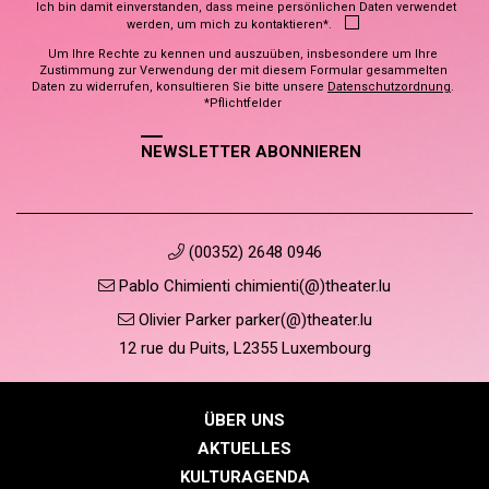
Ich bin damit einverstanden, dass meine persönlichen Daten verwendet
werden, um mich zu kontaktieren*.
Um Ihre Rechte zu kennen und auszuüben, insbesondere um Ihre
Zustimmung zur Verwendung der mit diesem Formular gesammelten
Daten zu widerrufen, konsultieren Sie bitte unsere
Datenschutzordnung
.
*Pflichtfelder
NEWSLETTER ABONNIEREN
(00352) 2648 0946
Pablo Chimienti chimienti(@)theater.lu
Olivier Parker parker(@)theater.lu
12 rue du Puits, L2355 Luxembourg
ÜBER UNS
AKTUELLES
KULTURAGENDA