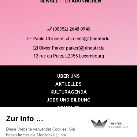
NEWSLETTER ABONNIEREN
(00352) 2648 0946
Pablo Chimienti chimienti(@)theater.lu
Olivier Parker parker(@)theater.lu
12 rue du Puits, L2355 Luxembourg
ÜBER UNS
AKTUELLES
KULTURAGENDA
JOBS UND BILDUNG
KONTAKT
PRESSE
MITGLIEDERBEREICH
Datenschutzrichtlinie