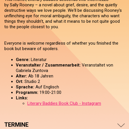
by Sally Rooney – a novel about grief, desire, and the quietly
destructive ways we love people. We'll be discussing Rooney's
unflinching eye for moral ambiguity, the characters who want
things they shouldn't, and what it means to be not quite good
to the people closest to you.
Everyone is welcome regardless of whether you finished the
book but beware of spoilers.
Genre:
Literatur
Veranstalter / Zusammenarbeit:
Veranstaltet von
Gabriela Zuntova
Alter:
Ab 18 Jahren
Ort:
Studio 2
Sprache:
Auf Englisch
Programm:
19:00-21:00
Links:
Literary Baddies Book Club - Instagram
TERMINE