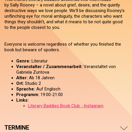
by Sally Rooney – a novel about grief, desire, and the quietly
destructive ways we love people. We'll be discussing Rooney's
unflinching eye for moral ambiguity, the characters who want
things they shouldn't, and what it means to be not quite good
to the people closest to you.
Everyone is welcome regardless of whether you finished the
book but beware of spoilers.
Genre:
Literatur
Veranstalter / Zusammenarbeit:
Veranstaltet von
Gabriela Zuntova
Alter:
Ab 18 Jahren
Ort:
Studio 2
Sprache:
Auf Englisch
Programm:
19:00-21:00
Links:
Literary Baddies Book Club - Instagram
TERMINE