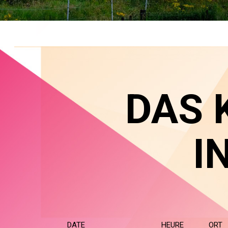
DAS 
I
DATE
HEURE
ORT