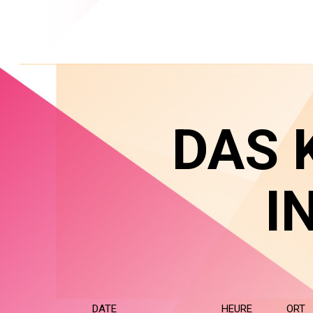
DAS 
I
DATE
HEURE
ORT