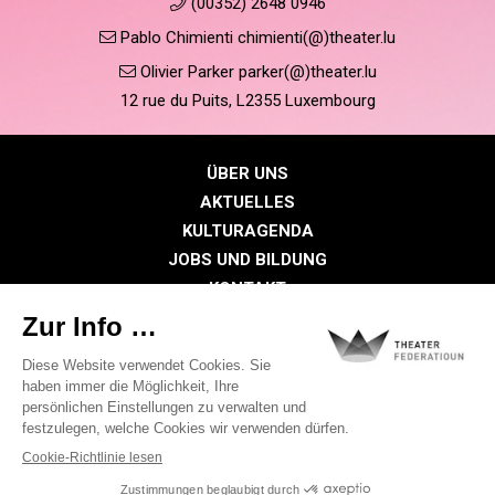
(00352) 2648 0946
Pablo Chimienti chimienti(@)theater.lu
Olivier Parker parker(@)theater.lu
12 rue du Puits, L2355 Luxembourg
ÜBER UNS
AKTUELLES
KULTURAGENDA
JOBS UND BILDUNG
KONTAKT
PRESSE
MITGLIEDERBEREICH
Datenschutzrichtlinie
Cookie-Richtlinien
Rechtliche Hinweise