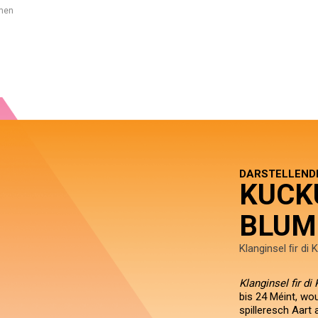
mmen
DARSTELLEND
KUCK
BLU
Klanginsel ﬁr di 
Klanginsel fir di
bis 24 Méint, wo
spilleresch Aart