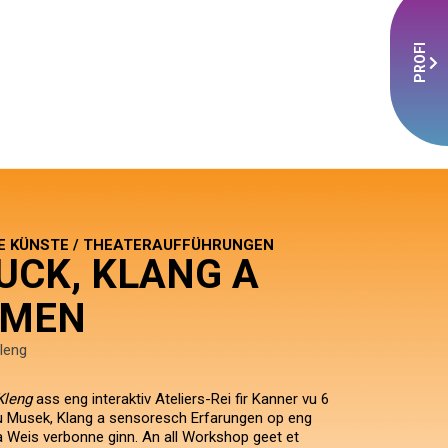
PROFI
E KÜNSTE / THEATERAUFFÜHRUNGEN
UCK, KLANG A
MMEN
Kleng
 Kleng
ass eng interaktiv Ateliers-Rei fir Kanner vu 6
u Musek, Klang a sensoresch Erfarungen op eng
 a Weis verbonne ginn. An all Workshop geet et