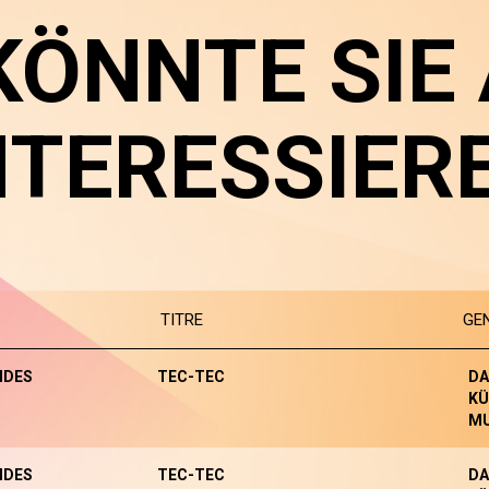
KÖNNTE SIE
NTERESSIER
TITRE
GE
NDES
TEC-TEC
DA
KÜ
MU
NDES
TEC-TEC
DA