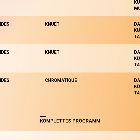
KÜ
MU
NDES
KNUET
DA
KÜ
TA
NDES
KNUET
DA
KÜ
TA
NDES
CHROMATIQUE
DA
KÜ
TA
KOMPLETTES PROGRAMM