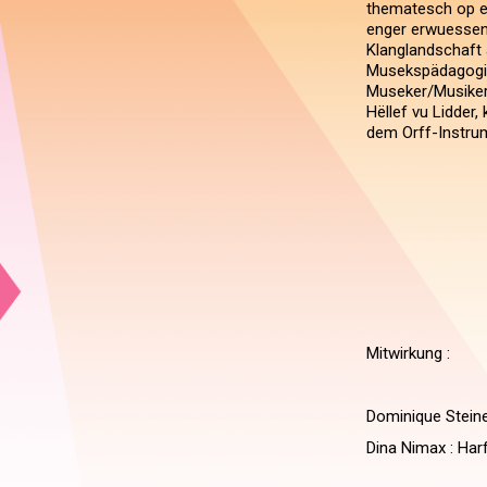
thematesch op e
enger erwuessene
Klanglandschaft 
Musekspädagogin
Museker/Musikeri
Hëllef vu Lidder
dem Orff-Instru
Mitwirkung :
Dominique Stein
Dina Nimax : Harf