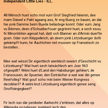
Independent Little Lies - ILL.
All Mënsch huet scho mol vum Grof Siegfried héieren, dee
mam Däiwel e Pakt agaang ass, fir eng Buerg ze bauen, an där
hie jonk Damme beim Buede belästege konnt. Oder vum Jang
vu Béimen, deen d'Schueberfouer gegrënnt huet, a sech esou
fir Minoritéiten agesat hat, datt och Blanner an d'Arméi duerfte
goen. Oder vum Klëppelkrich, an deem jonk Lëtzebuerger dofir
gekämpft hunn, hir Aachtchen net mussen op Franséisch ze
bestellen...
Mee wat wësst Dir eigentlech wierklech iwwert d'Geschicht vu
Lëtzebuerg? Wat huet sech tatsächlech am Joer 963
ofgespillt? Wéini huet d'Land den Habsburger gehéiert, de
Fransousen, de Spuenier, den Éisträicher a wat war déi genee
Reiefolleg? Wat gouf scho méi beim Wiener Kongress
decidéiert? A wéini krut Lëtzebuerg eigentlech genee seng
Onofhängegkeet?
Fir Iech vun där penibeler Aarbecht z'erléisen, dat alles op
Wikipedia nozeliesen, invitéiert Iech den