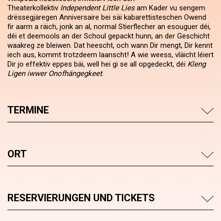
Theaterkollektiv
Independent Little Lies
am Kader vu sengem
drëssegjäregen Anniversaire bei säi kabarettisteschen Owend
fir aarm a räich, jonk an al, normal Stierflecher an esouguer déi,
déi et deemools an der Schoul gepackt hunn, an der Geschicht
waakreg ze bleiwen. Dat heescht, och wann Dir mengt, Dir kennt
iech aus, kommt trotzdeem laanscht! A wie weess, vläicht léiert
Dir jo effektiv eppes bäi, well hei gi se all opgedeckt, déi
Kleng
Ligen iwwer Onofhängegkeet
.
TERMINE
ORT
RESERVIERUNGEN UND TICKETS