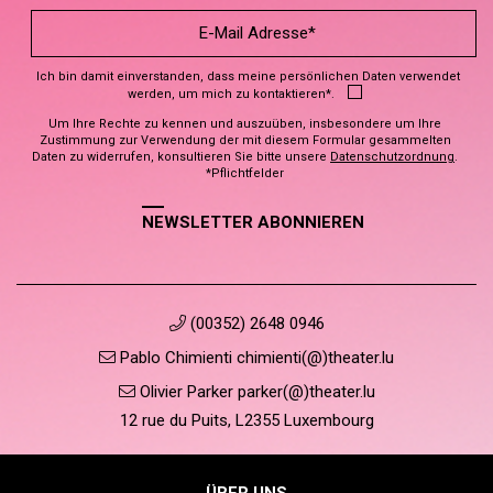
Ich bin damit einverstanden, dass meine persönlichen Daten verwendet
werden, um mich zu kontaktieren*.
Um Ihre Rechte zu kennen und auszuüben, insbesondere um Ihre
Zustimmung zur Verwendung der mit diesem Formular gesammelten
Daten zu widerrufen, konsultieren Sie bitte unsere
Datenschutzordnung
.
*Pflichtfelder
NEWSLETTER ABONNIEREN
(00352) 2648 0946
Pablo Chimienti chimienti(@)theater.lu
Olivier Parker parker(@)theater.lu
12 rue du Puits, L2355 Luxembourg
ÜBER UNS