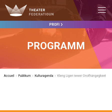
PROFI
PROGRAMM
Accueil
›
Publikum
›
Kulturagenda
›
Kleng Ligen iwwer Onofhängegkeet