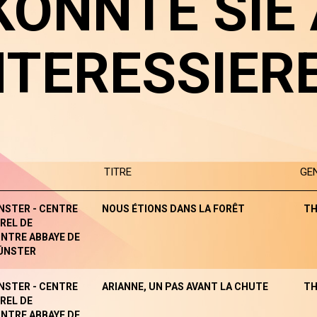
KÖNNTE SIE
NTERESSIER
TITRE
GE
NSTER - CENTRE
NOUS ÉTIONS DANS LA FORÊT
TH
REL DE
NTRE ABBAYE DE
ÜNSTER
NSTER - CENTRE
ARIANNE, UN PAS AVANT LA CHUTE
TH
REL DE
NTRE ABBAYE DE