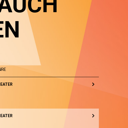
 AUCH
EN
NRE
EATER
EATER