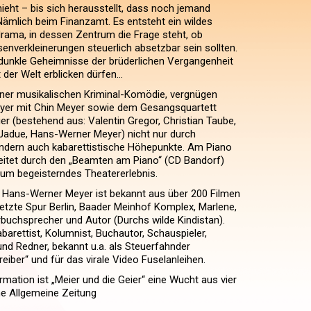
eht – bis sich herausstellt, dass noch jemand
Nämlich beim Finanzamt. Es entsteht ein wildes
ama, in dessen Zentrum die Frage steht, ob
nverkleinerungen steuerlich absetzbar sein sollten.
dunkle Geheimnisse der brüderlichen Vergangenheit
t der Welt erblicken dürfen…
einer musikalischen Kriminal-Komödie, vergnügen
er mit Chin Meyer sowie dem Gesangsquartett
er (bestehend aus: Valentin Gregor, Christian Taube,
Jadue, Hans-Werner Meyer) nicht nur durch
ndern auch kabarettistische Höhepunkte. Am Piano
eitet durch den „Beamten am Piano“ (CD Bandorf)
dum begeisterndes Theatererlebnis.
 Hans-Werner Meyer ist bekannt aus über 200 Filmen
Letzte Spur Berlin, Baader Meinhof Komplex, Marlene,
rbuchsprecher und Autor (Durchs wilde Kindistan).
barettist, Kolumnist, Buchautor, Schauspieler,
nd Redner, bekannt u.a. als Steuerfahnder
eiber“ und für das virale Video Fuselanleihen.
mation ist „Meier und die Geier“ eine Wucht aus vier
e Allgemeine Zeitung