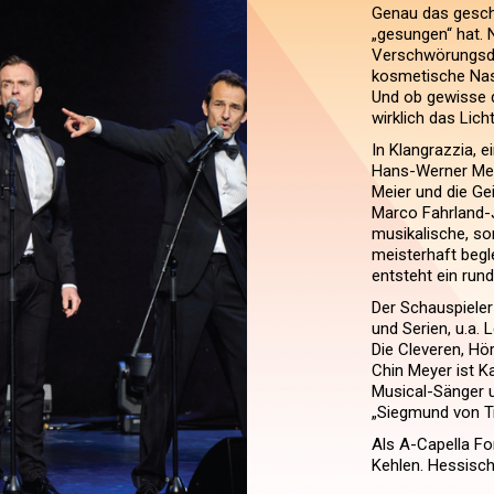
Genau das geschi
„gesungen“ hat. 
Verschwörungsdr
kosmetische Nase
Und ob gewisse 
wirklich das Lich
In Klangrazzia, 
Hans-Werner Mey
Meier und die Gei
Marco Fahrland-
musikalische, so
meisterhaft begl
entsteht ein run
Der Schauspieler
und Serien, u.a. 
Die Cleveren, Hö
Chin Meyer ist Ka
Musical-Sänger u
„Siegmund von Tr
Als A-Capella For
Kehlen. Hessisch