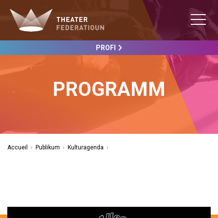
PROFI
PROGRAMM
Accueil
›
Publikum
›
Kulturagenda
›