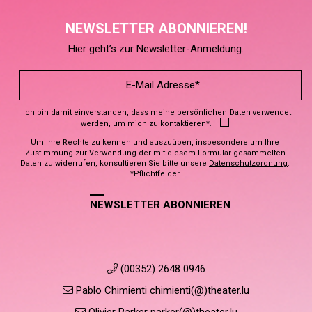
NEWSLETTER ABONNIEREN!
Hier geht’s zur Newsletter-Anmeldung.
Ich bin damit einverstanden, dass meine persönlichen Daten verwendet
werden, um mich zu kontaktieren*.
Um Ihre Rechte zu kennen und auszuüben, insbesondere um Ihre
Zustimmung zur Verwendung der mit diesem Formular gesammelten
Daten zu widerrufen, konsultieren Sie bitte unsere
Datenschutzordnung
.
*Pflichtfelder
NEWSLETTER ABONNIEREN
(00352) 2648 0946
Pablo Chimienti chimienti(@)theater.lu
Olivier Parker parker(@)theater.lu