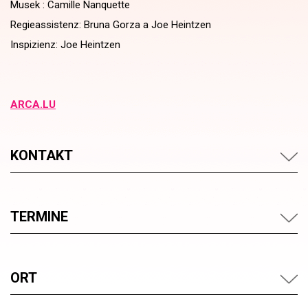
Musek : Camille Nanquette
Regieassistenz: Bruna Gorza a Joe Heintzen
Inspizienz: Joe Heintzen
ARCA.LU
KONTAKT
TERMINE
ORT