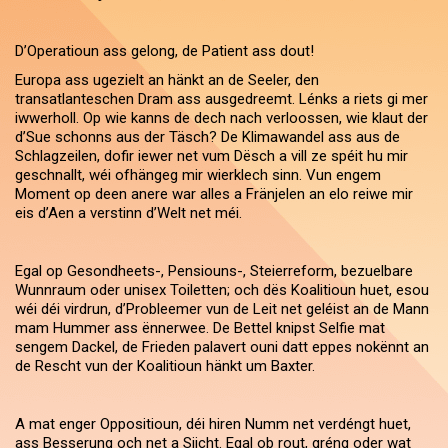
D’Operatioun ass gelong, de Patient ass dout!
Europa ass ugezielt an hänkt an de Seeler, den
transatlanteschen Dram ass ausgedreemt. Lénks a riets gi mer
iwwerholl. Op wie kanns de dech nach verloossen, wie klaut der
d’Sue schonns aus der Täsch? De Klimawandel ass aus de
Schlagzeilen, dofir iewer net vum Dësch a vill ze spéit hu mir
geschnallt, wéi ofhängeg mir wierklech sinn. Vun engem
Moment op deen anere war alles a Fränjelen an elo reiwe mir
eis d’Aen a verstinn d’Welt net méi.
Egal op Gesondheets-, Pensiouns-, Steierreform, bezuelbare
Wunnraum oder unisex Toiletten; och dës Koalitioun huet, esou
wéi déi virdrun, d’Probleemer vun de Leit net geléist an de Mann
mam Hummer ass ënnerwee. De Bettel knipst Selfie mat
sengem Dackel, de Frieden palavert ouni datt eppes nokënnt an
de Rescht vun der Koalitioun hänkt um Baxter.
A mat enger Oppositioun, déi hiren Numm net verdéngt huet,
ass Besserung och net a Siicht. Egal ob rout, gréng oder wat