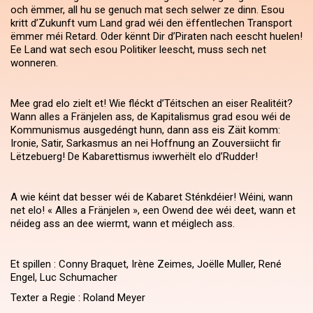
och ëmmer, all hu se genuch mat sech selwer ze dinn. Esou
kritt d’Zukunft vum Land grad wéi den ëffentlechen Transport
ëmmer méi Retard. Oder kënnt Dir d’Piraten nach eescht huelen!
Ee Land wat sech esou Politiker leescht, muss sech net
wonneren.
Mee grad elo zielt et! Wie fléckt d’Téitschen an eiser Realitéit?
Wann alles a Fränjelen ass, de Kapitalismus grad esou wéi de
Kommunismus ausgedéngt hunn, dann ass eis Zäit komm:
Ironie, Satir, Sarkasmus an nei Hoffnung an Zouversiicht fir
Lëtzebuerg! De Kabarettismus iwwerhëlt elo d’Rudder!
A wie kéint dat besser wéi de Kabaret Sténkdéier! Wéini, wann
net elo! « Alles a Fränjelen », een Owend dee wéi deet, wann et
néideg ass an dee wiermt, wann et méiglech ass.
Et spillen : Conny Braquet, Irène Zeimes, Joëlle Muller, René
Engel, Luc Schumacher
Texter a Regie : Roland Meyer