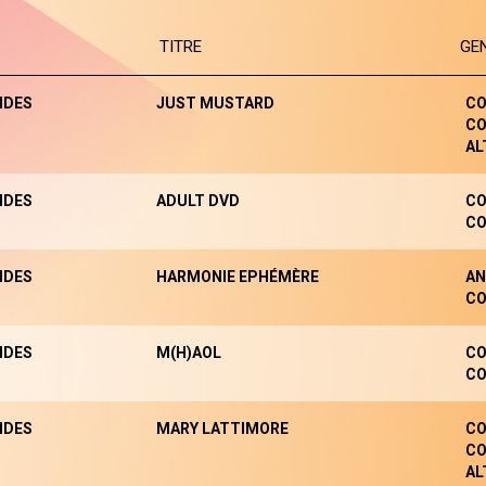
TITRE
GE
NDES
JUST MUSTARD
CO
CO
AL
NDES
ADULT DVD
CO
CO
NDES
HARMONIE EPHÉMÈRE
AN
CO
NDES
M(H)AOL
CO
CO
NDES
MARY LATTIMORE
CO
CO
AL