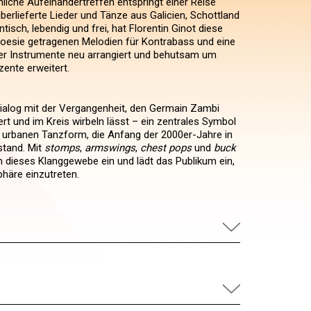
iche Aufeinandertreffen entspringt einer Reise
berlieferte Lieder und Tänze aus Galicien, Schottland
ntisch, lebendig und frei, hat Florentin Ginot diese
 Poesie getragenen Melodien für Kontrabass und eine
ller Instrumente neu arrangiert und behutsam um
zente erweitert.
Dialog mit der Vergangenheit, den Germain Zambi
ert und im Kreis wirbeln lässt – ein zentrales Symbol
 urbanen Tanzform, die Anfang der 2000er-Jahre in
tand. Mit
stomps
,
armswings
,
chest pops
und
buck
in dieses Klanggewebe ein und lädt das Publikum ein,
phäre einzutreten.