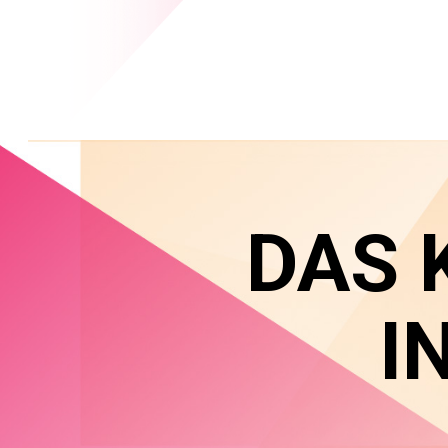
DAS 
I