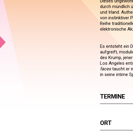
Dieses ungewöhnl
durch mündlich ü
und Irland. Authe
von instinktiver
Reihe traditione
elektronische Ak
Es entsteht ein 
aufgreift, moduli
des Krump, jener
Los Angeles ents
faces
taucht er 
in seine intime S
TERMINE
ORT