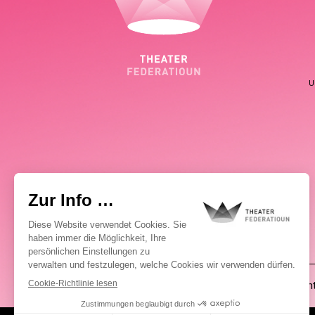
U
(00352) 2648 0946
Pablo Chimienti