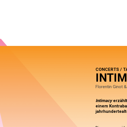
CONCERTS / 
INTI
Florentin Ginot 
Intimacy
erzähl
einem Kontraba
jahrhunderteal