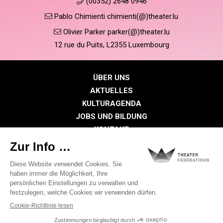
(00352) 2648 0946
Pablo Chimienti chimienti(@)theater.lu
Olivier Parker parker(@)theater.lu
12 rue du Puits, L2355 Luxembourg
ÜBER UNS
AKTUELLES
KULTURAGENDA
JOBS UND BILDUNG
KONTAKT
PRESSE
MITGLIEDERBEREICH
Datenschutzrichtlinie
Cookie-Richtlinien
Rechtliche Hinweise