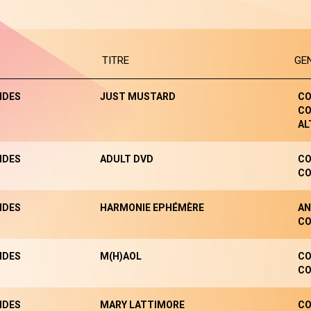
TITRE
GE
NDES
JUST MUSTARD
CO
CO
AL
NDES
ADULT DVD
CO
CO
NDES
HARMONIE EPHÉMÈRE
AN
CO
NDES
M(H)AOL
CO
CO
NDES
MARY LATTIMORE
CO