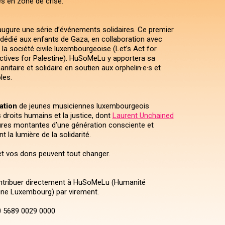
es en zone de crise.
ugure une série d’événements solidaires. Ce premier
dédié aux enfants de Gaza, en collaboration avec
a société civile luxembourgeoise (Let’s Act for
ectives for Palestine). HuSoMeLu y apportera sa
nitaire et solidaire en soutien aux orphelin·e·s et
les.
ation
de jeunes musiciennes luxembourgeois
 droits humains et la justice, dont
Laurent Unchained
gures montantes d’une génération consciente et
nt la lumière de la solidarité.
t vos dons peuvent tout changer.
tribuer directement à HuSoMeLu (Humanité
ine Luxembourg) par virement.
0 5689 0029 0000