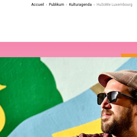
Accueil
›
Publikum
›
Kulturagenda
›
HuSoMe Luxembourg