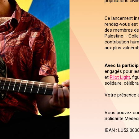
populations civil
Ce lancement ina
rendez‑vous est 
des membres de l
Palestine – Coll
contribution huma
aux plus vulnérab
Avec la particip
engagés pour les
et
Pilot Light
, fi
solidaire, célébra
Votre présence e
Vous pouvez con
Solidarité Médec
IBAN : LU52 003