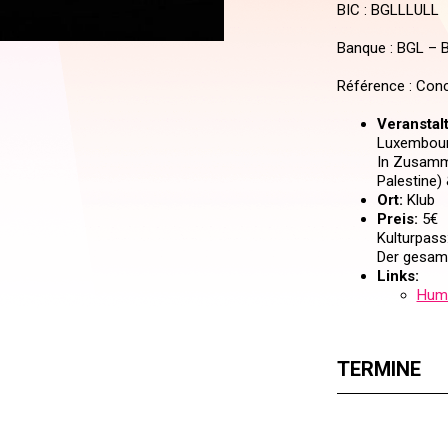
BIC : BGLLLULL
Banque : BGL –
Référence : Conc
Veranstal
Luxembou
In Zusamme
Palestine)
Ort:
Klub
Preis:
5€
Kulturpass:
Der gesam
Links:
Huma
TERMINE