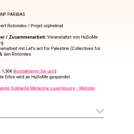
 BNP PARIBAS
ert Rotondes / Projet orphelinat
ter / Zusammenarbeit:
Veranstaltet von HuSoMe
rg
narbeit mit Let’s act for Palestine (Collectives for
 & den Rotondes
 1,50€ (
kontaktieren Sie uns
)
te Erlös wird an HuSoMe gespendet.
nité Solidarité Médecine Luxembourg - Website