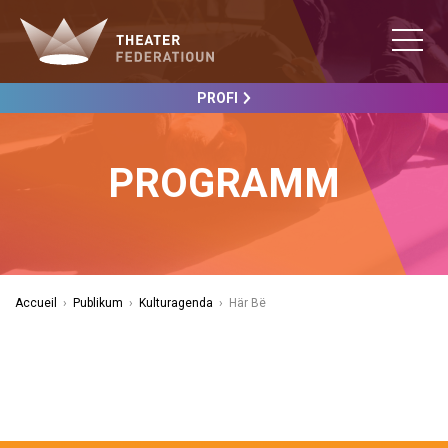
PROFI
PROGRAMM
Accueil
›
Publikum
›
Kulturagenda
›
Här Bë