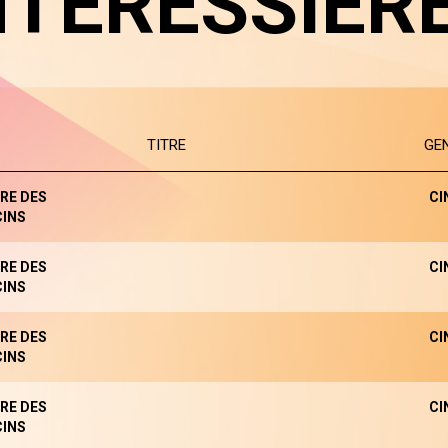
NTERESSIER
TITRE
GE
RE DES
CI
INS
RE DES
CI
INS
RE DES
CI
INS
RE DES
CI
INS