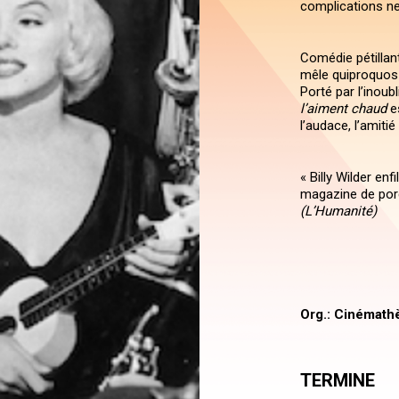
complications n
Comédie pétillant
mêle quiproquos s
Porté par l’inoub
l’aiment chaud
es
l’audace, l’amitié
« Billy Wilder en
magazine de porce
(L’Humanité)
Org.: Cinémath
TERMINE