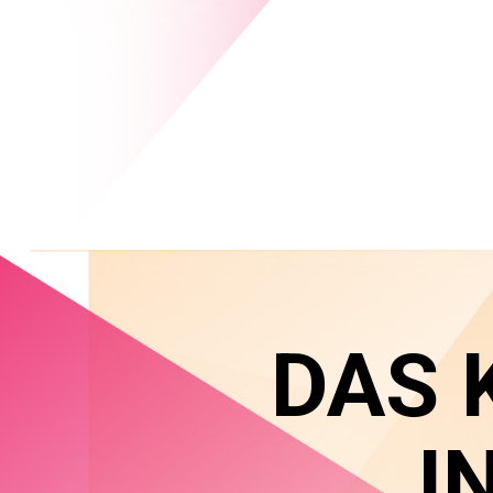
DAS 
I