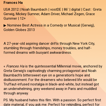
Frances Ha
USA 2012 | Noah Baumbach | vostDE | 86’ | digital | Cast : Greta
Gerwig, Mickey Sumner, Adam Driver, Michael Zegen, Grace
Gummer | 12+
▶ Nominee Best Actress in a Comedy or Musical (Gerwig),
Golden Globes 2013
A 27-year-old aspiring dancer drifts through New York City,
stumbling through friendships, money troubles, and half-
formed dreams with buoyant awkwardness.
«
Frances Ha
is the quintessential Millennial movie, anchored by
Greta Gerwig’s captivatingly charming protagonist and Noah
Baumbach’s bittersweet eye on a generation’s hope and
disillusionment. For the dreamers who believed life would be
Truffaut-infused nostalgia in black-and-white, but instead got
an underwhelming, grey weekend away in Paris and muddled
through anyway.
PS. My husband hates this film. With a passion. So perfect first
date material, if you ask me. Perfect for rekindling, perfect for