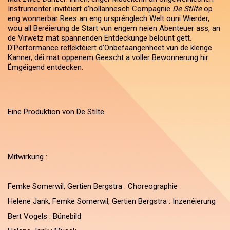
Instrumenter invitéiert d'hollännesch Compagnie
De Stilte
op
eng wonnerbar Rees an eng ursprénglech Welt ouni Wierder,
wou all Beréierung de Start vun engem neien Abenteuer ass, an
de Virwëtz mat spannenden Entdeckunge belount gëtt.
D'Performance reflektéiert d'Onbefaangenheet vun de klenge
Kanner, déi mat oppenem Geescht a voller Bewonnerung hir
Ëmgéigend entdecken.
Eine Produktion von De Stilte.
Mitwirkung :
Femke Somerwil, Gertien Bergstra : Choreographie
Helene Jank, Femke Somerwil, Gertien Bergstra : Inzenéierung
Bert Vogels : Bünebild