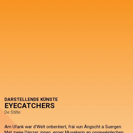
DARSTELLENDE KÜNSTE
EYECATCHERS
De Stilte
Am Ufank war d'Welt onberéiert, fräi vun Ängscht a Suergen.
Mat zwee Dänzer: innen, enger Musekerin an ongewéinlechen