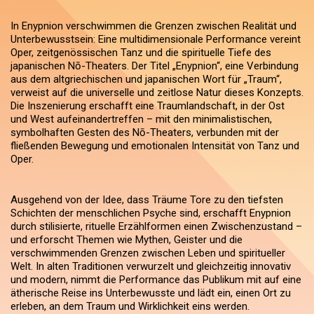
In Enypnion verschwimmen die Grenzen zwischen Realität und
Unterbewusstsein: Eine multidimensionale Performance vereint
Oper, zeitgenössischen Tanz und die spirituelle Tiefe des
japanischen Nō-Theaters. Der Titel „Enypnion“, eine Verbindung
aus dem altgriechischen und japanischen Wort für „Traum“,
verweist auf die universelle und zeitlose Natur dieses Konzepts.
Die Inszenierung erschafft eine Traumlandschaft, in der Ost
und West aufeinandertreffen – mit den minimalistischen,
symbolhaften Gesten des Nō-Theaters, verbunden mit der
fließenden Bewegung und emotionalen Intensität von Tanz und
Oper.
Ausgehend von der Idee, dass Träume Tore zu den tiefsten
Schichten der menschlichen Psyche sind, erschafft Enypnion
durch stilisierte, rituelle Erzählformen einen Zwischenzustand –
und erforscht Themen wie Mythen, Geister und die
verschwimmenden Grenzen zwischen Leben und spiritueller
Welt. In alten Traditionen verwurzelt und gleichzeitig innovativ
und modern, nimmt die Performance das Publikum mit auf eine
ätherische Reise ins Unterbewusste und lädt ein, einen Ort zu
erleben, an dem Traum und Wirklichkeit eins werden.