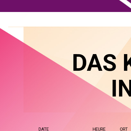
DAS 
I
DATE
HEURE
ORT