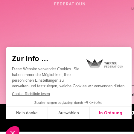
U
(00352) 2648 0946
Pablo Chimienti
ÜBER UNS
AKTUELLES
K