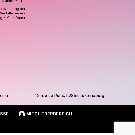
ntaktieren*.
Verwendung der
ie bitte unsere
ng
. *Pflichtfelder
er.lu
12 rue du Puits, L2355 Luxembourg
SSE
MITGLIEDERBEREICH